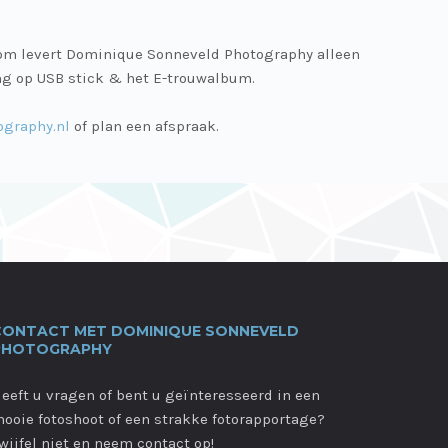
arom levert Dominique Sonneveld Photography alleen
ing op USB stick & het E-trouwalbum.
graphy.nl
of plan een afspraak.
CONTACT MET DOMINIQUE SONNEVELD
PHOTOGRAPHY
eeft u vragen of bent u geïnteresseerd in een
ooie fotoshoot of een strakke fotorapportage?
wijfel niet en neem contact op!